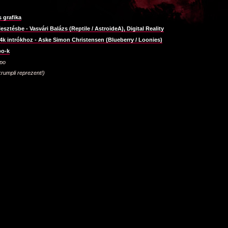
s grafika
lesztésbe - Vasvári Balázs (Reptile / AstroideA), Digital Reality
 4k intrókhoz - Aske Simon Christensen (Blueberry / Loonies)
po-k
mpo
rumpli reprezent!)