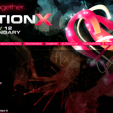
MEGKÖZELÍTÉS
PROGRAMOK
COMPOK
ELŐADÁSOK
TÁMOGATÓINK
FELI
po
ompo-k