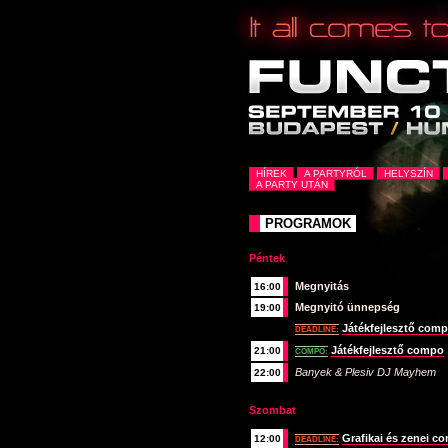
HÍREK
A PARTYRÓL
HELYSZÍN
A PARTY UTÁN
PROGRAMOK
Péntek
Megnyitás
16:00
Megnyitó ünnepség
19:00
Játékfejlesztő com
DEADLINE:
Játékfejlesztő compo
21:00
COMPO:
Banyek & Plesiv DJ Mayhem
22:00
Szombat
Grafikai és zenei c
12:00
DEADLINE: