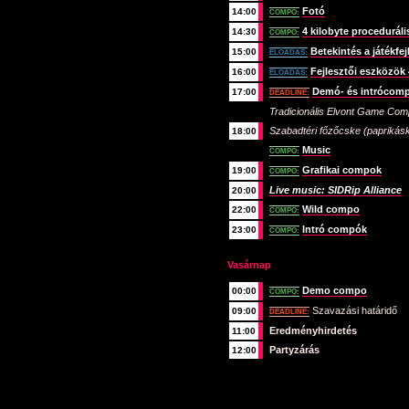
Fotó
14:00
COMPO:
4 kilobyte proceduráli
14:30
COMPO:
Betekintés a játékfej
15:00
ELŐADÁS:
Fejlesztői eszközök
16:00
ELŐADÁS:
Demó- és intrócom
17:00
DEADLINE:
Tradicionális Elvont Game Co
Szabadtéri főzőcske (paprikásk
18:00
Music
COMPO:
Grafikai compok
19:00
COMPO:
Live music: SIDRip Alliance
20:00
Wild compo
22:00
COMPO:
Intró compók
23:00
COMPO:
Vasárnap
Demo compo
00:00
COMPO:
Szavazási határidő
09:00
DEADLINE:
Eredményhirdetés
11:00
Partyzárás
12:00