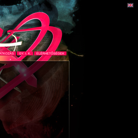
RATKOZÁS
GY. I. K.
ELÉRHETŐSÉGEK